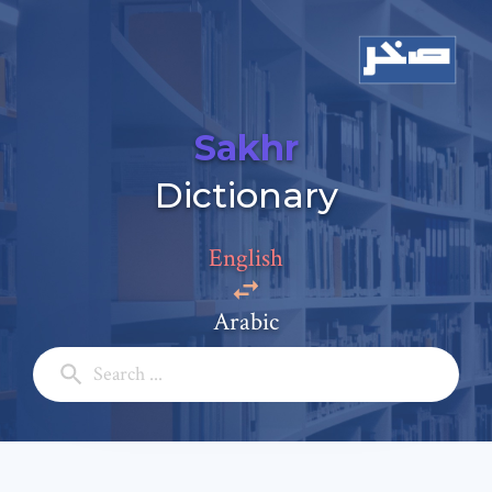
Sakhr
Dictionary
English
Arabic
Add a comment
Email: *
Full Name: *