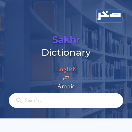
Sakhr
Dictionary
English
Add a comment
Arabic
Email: *
Full Name: *