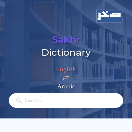
Sakhr
Dictionary
Add a comment
English
Email: *
Arabic
Full Name: *
Subject: *