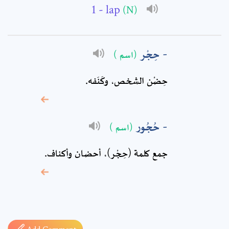
- lap
(N)
Comment: *
حِجْر
(اسم )
حِضْن الشخص‏، وكَنَفه.
حُجُور
(اسم )
جمع كلمة (حِجْر)، أحضان وأكناف.
* sign, it means are
required fields