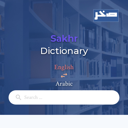
Sakhr
Dictionary
Add a comment
Email: *
English
Arabic
Full Name: *
Subject: *