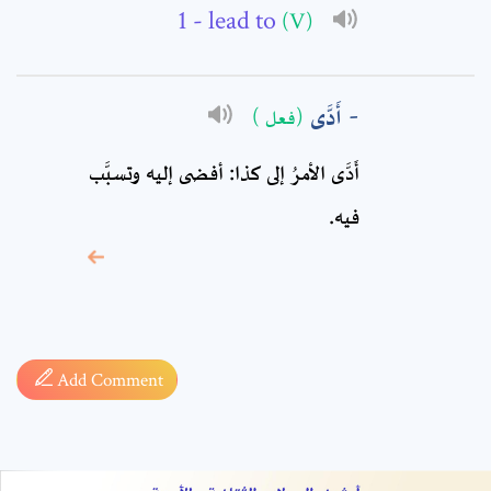
Comment: *
- lead to
(V)
أَدَّى
(فعل )
أَدَّى الأمرُ إلى كذا: أفضى إليه وتسبَّب
فيه.
* sign, it means are
required fields
Add Comment