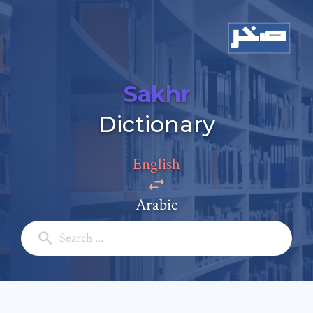
Sakhr
Dictionary
Add a comment
English
Email: *
Arabic
Full Name: *
Subject: *