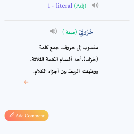
- literal
(Adj)
Comment: *
حُرُوفِيّ
(صفة )
منسوب إلى حروف، جمع كلمة
(حَرْف)،أحد أقسام الكلمة الثلاثة،
ووظيفته الربط بين أجزاء الكلام.
* sign, it means are
required fields
Add Comment