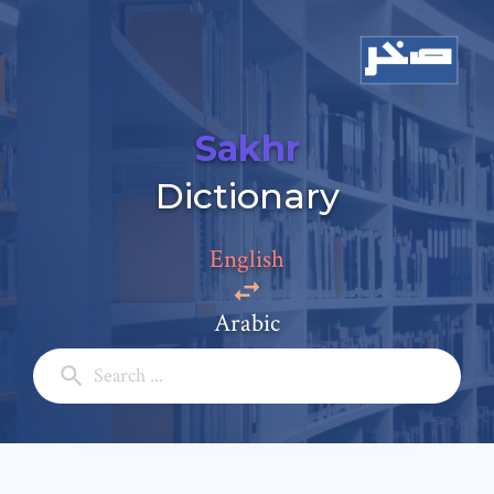
Sakhr
Dictionary
Add a comment
English
Email: *
Arabic
Full Name: *
Subject: *