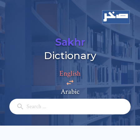
Sakhr
Dictionary
Add a comment
English
Email: *
Arabic
Full Name: *
Subject: *