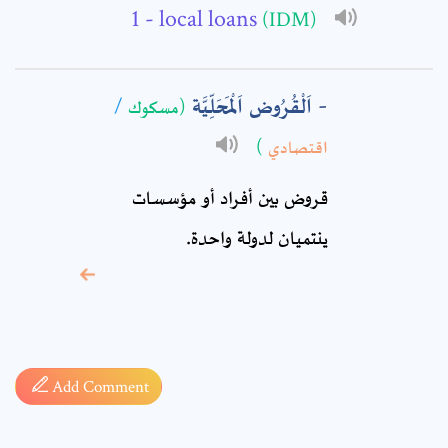
- local loans
(IDM)
Comment: *
اَلْقُرُوض اَلْمَحَلِّيَّة
/
(مسكوك
)
اقتصادي
قروض بين أفراد أو مؤسسات
ينتميان لدولة واحدة.
* sign, it means are
required fields
Add Comment