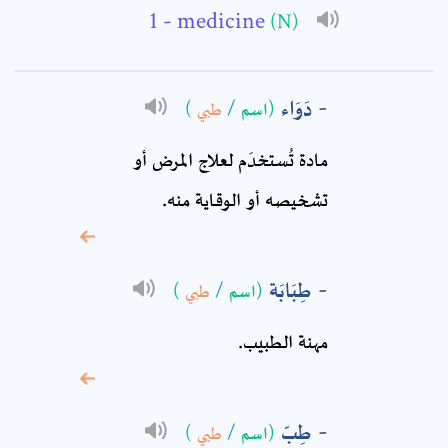
- medicine
(N)
Full Name: *
دَوَاء
)
طبي
/
(اسم
Subject: *
مادة تُستخدَم لعلاج المرض أو
Comment: *
تشخيصه أو الوقاية منه.
طِبَابَة
)
طبي
/
(اسم
مهنة الطبيب‏.
طِبّ
)
طبي
/
(اسم