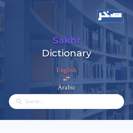
Sakhr
Dictionary
English
Arabic
Add a comment
Email: *