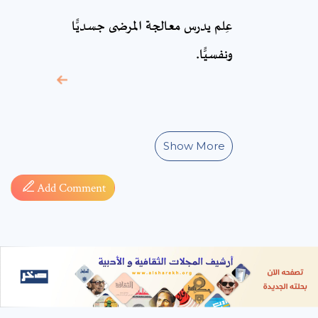
* sign, it means are
عِلم يدرس معالجة المرضى جسديًّا
required fields
ونفسيًّا.
Show More
Add Comment