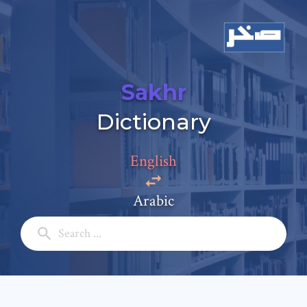
Sakhr
Dictionary
Add a comment
English
Email: *
Arabic
Full Name: *
Subject: *