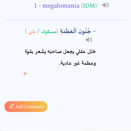
Comment: *
- megalomania
(IDM)
جُنُون اَلْعَظَمَةِ
)
طبي
/
(مسكوك
خلل عقلي يجعل صاحبَه يشعر بقوّة
وعظمة غير عادية.
* sign, it means are
required fields
Add Comment