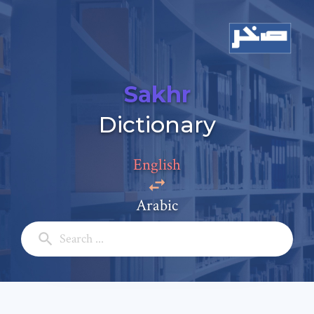
Sakhr
Dictionary
Add a comment
Email: *
English
Arabic
Full Name: *
Subject: *