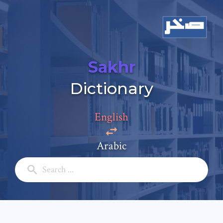
Sakhr
Dictionary
Add a comment
Email: *
English
Arabic
Full Name: *
Subject: *