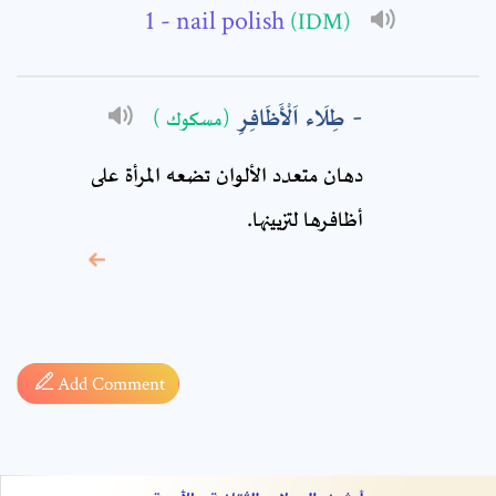
Comment: *
- nail polish
(IDM)
طِلَاء اَلْأَظَافِرِ
(مسكوك )
دهان متعدد الألوان تضعه المرأة على
أظافرها لتزيينها.
* sign, it means are
required fields
Add Comment