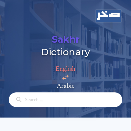
Sakhr
Dictionary
English
Arabic
Add a comment
Email: *
Full Name: *