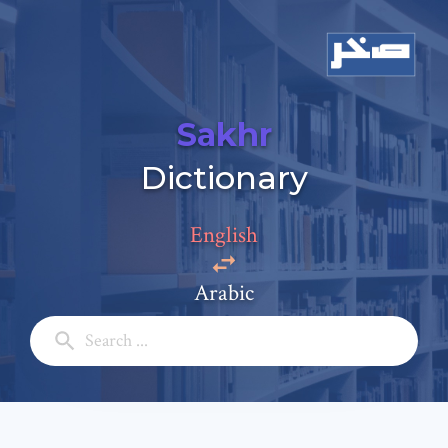
Sakhr
Add a comment
Dictionary
Email: *
English
Full Name: *
Arabic
Subject: *
Comment: *