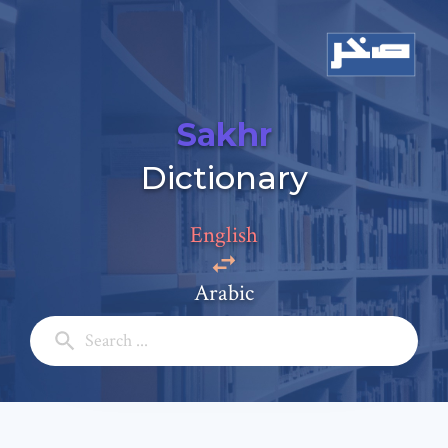
Sakhr
Dictionary
Add a comment
Email: *
English
Arabic
Full Name: *
Subject: *