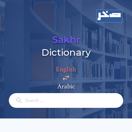
Sakhr
Dictionary
English
Arabic
Add a comment
Email: *
Full Name: *