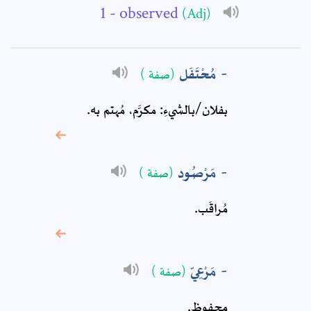
- observed
(Adj)
Subject: *
مُحْتَفَل
(صفة )
Comment: *
بفلان/بالشيءِ: مكرَّم، مُهتم به.
مَرْصُود
(صفة )
مُراقَب‏.
مَرْعِيّ
(صفة )
* sign, it means are
محفوظ.
required fields