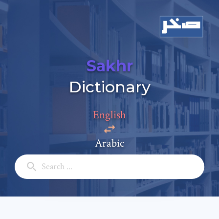
Sakhr
Dictionary
Add a comment
English
Email: *
Arabic
Full Name: *
Subject: *