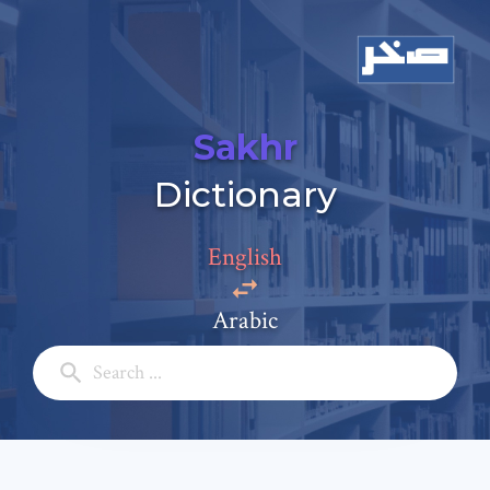
Sakhr
Dictionary
English
Arabic
Add a comment
Email: *
Full Name: *