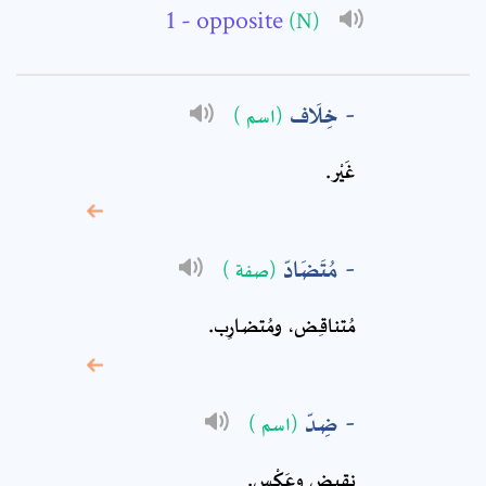
- opposite
(N)
Subject: *
خِلَاف
(اسم )
Comment: *
غَيْر‏.
مُتَضَادّ
(صفة )
مُتناقِض، ومُتضارِب‏.
ضِدّ
(اسم )
* sign, it means are
نقيض‏ وعَكْس.
required fields