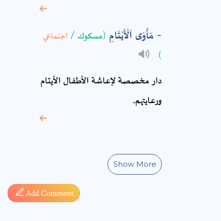
* sign, it means are
مَأْوَى اَلْأَيْتَامِ
(مسكوك
/
اجتماعي
required fields
)
دار مخصصة لإعاشة الأطفال الأيتام
ورعايتهم.
Show More
Add Comment