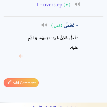
Comment: *
- overstep
(V)
تَخَطَّى
(فعل )
تَخَطَّى فلانٌ غيرَه: تجاوزه، وتقدَّم
عليه.
* sign, it means are
required fields
Add Comment