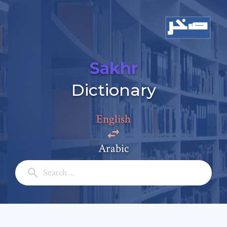
Sakhr
Dictionary
Add a comment
Email: *
English
Arabic
Full Name: *
Subject: *