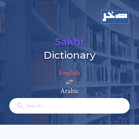
Sakhr
Dictionary
Add a comment
Email: *
English
Arabic
Full Name: *
Subject: *