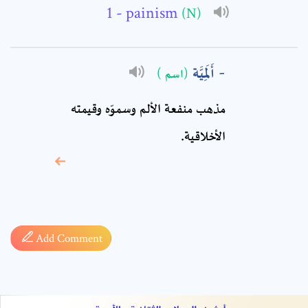
Comment: *
- painism
(N)
أَلَمِيَّة
(اسم )
مذهب منفعة الألم وسموّه وقيمته
الأخلاقية.
* sign, it means are
required fields
Add Comment