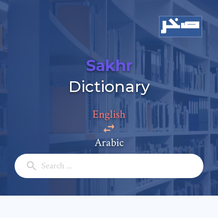
Sakhr
Dictionary
Add a comment
English
Email: *
Arabic
Full Name: *
Subject: *