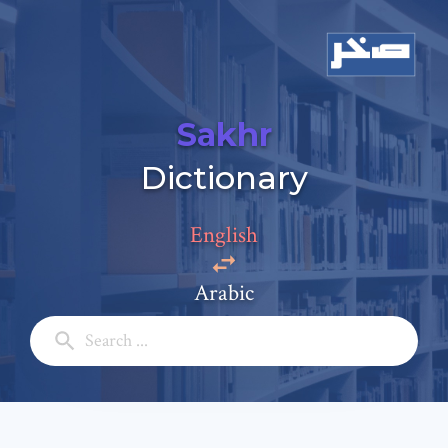
Sakhr
Dictionary
Add a comment
Email: *
English
Arabic
Full Name: *
Subject: *