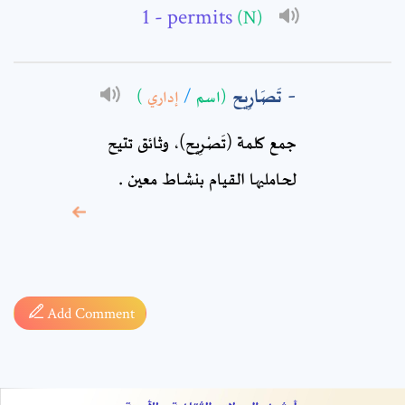
Comment: *
- permits
(N)
تَصَارِيح
)
إداري
/
(اسم
جمع كلمة (تَصْرِيح)، وثائق تتيح
لحامليها القيام بنشاط معين .
* sign, it means are
required fields
Add Comment