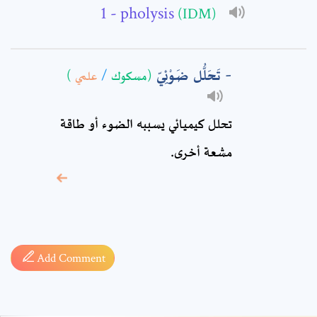
Comment: *
- pholysis
(IDM)
تَحَلُّل ضَوْئِيّ
)
علمي
/
(مسكوك
تحلل كيميائي يسببه الضوء أو طاقة
مشعة أخرى.
* sign, it means are
required fields
Add Comment