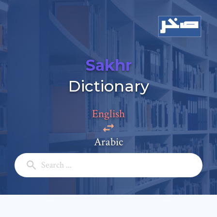
Sakhr
Dictionary
Add a comment
English
Email: *
Arabic
Full Name: *
Subject: *