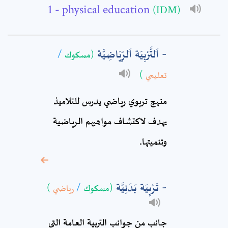
Full Name: *
- physical education
(IDM)
Subject: *
اَلتَّرْبِيَة اَلرِّيَاضِيَّة
(مسكوك
/
تعليمي
)
Comment: *
منهج تربوي رياضي يدرس للتلاميذ
يهدف لاكتشاف مواهبهم الرياضية
وتنميتها.
تَرْبِيَة بَدَنِيَّة
(مسكوك
/
رياضي
)
* sign, it means are
جانب من جوانب التربية العامة التي