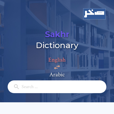
Sakhr
Dictionary
English
Arabic
Add a comment
Email: *