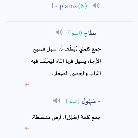
- plains
(N)
Subject: *
Comment: *
بِطَاح
(اسم )
جمع كلمتي (بَطْحَاء)، سهل فسيح
الأرجاء‏ يسيل فيها الماء فيُخَلِّف فيه
التراب والحصى الصغار.
سُهُول
(اسم )
* sign, it means are
جمع كلمة (سَهْل)، أرض منبسطة.
required fields