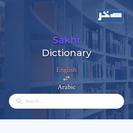
Sakhr
Dictionary
English
Add a comment
Arabic
Email: *
Full Name: *