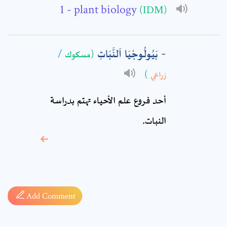
- plant biology
(IDM)
Comment: *
بَيُولُوجْيَا اَلنَّبَاتِ
/
(مسكوك
)
زراعي
أحد فروع علم الأحياء تهتم بدراسة
النبات.
* sign, it means are
required fields
Add Comment