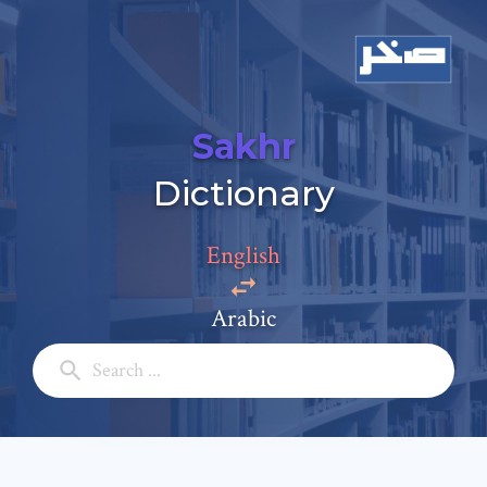
Sakhr
Dictionary
Add a comment
English
Email: *
Arabic
Full Name: *
Subject: *