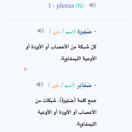
- plexus
(N)
Subject: *
ضَفِيرَة
(اسم
/
طبي
)
Comment: *
كلّ شبكة من الأعصاب أو الأوردة أو
الأوعية الليمفاوية.
ضَفَائِر
(اسم
/
طبي
)
جمع كلمة (ضَفِيرَة)، شبكات من
الأعصاب أو الأوردة أو الأوعية
* sign, it means are
required fields
الليمفاوية.