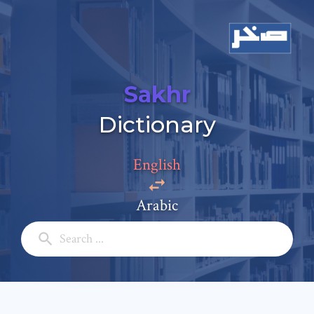
Sakhr
Dictionary
English
Arabic
Add a comment
Email: *
Full Name: *