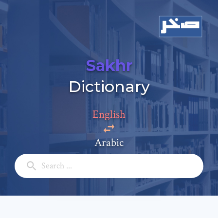
Sakhr
Dictionary
Add a comment
English
Email: *
Arabic
Full Name: *
Subject: *