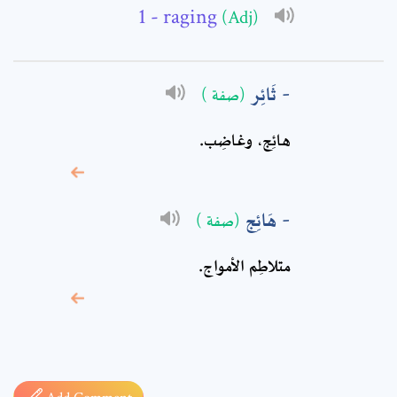
- raging
(Adj)
Comment: *
ثَائِر
(صفة )
هائِج، وغاضِب.
هَائِج
(صفة )
متلاطِم الأمواج‏.
* sign, it means are
required fields