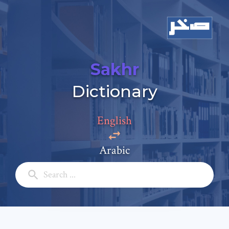
Sakhr
Dictionary
English
Arabic
Add a comment
Email: *