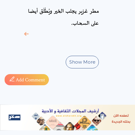
* sign, it means are
مطر‏ غزير يجلب الخير ويُطْلَق أيضا
required fields
على السحاب.
Show More
Add Comment