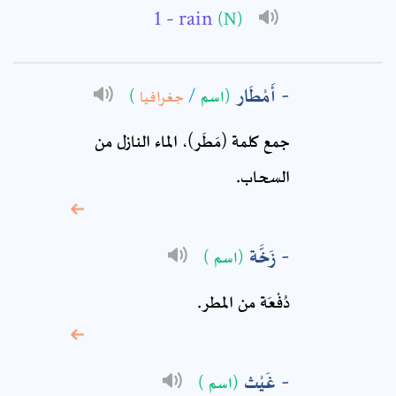
- rain
(N)
Full Name: *
أَمْطَار
)
جغرافيا
/
(اسم
Subject: *
جمع كلمة (مَطَر)، الماء النازل من
Comment: *
السحاب.
زَخَّة
(اسم )
دُفْعَة من المطر.
غَيْث
(اسم )