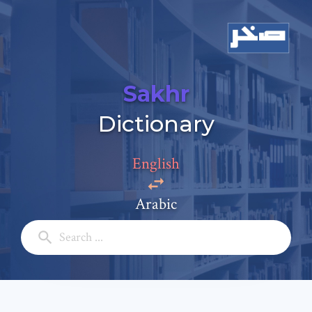
Sakhr
Dictionary
English
Arabic
Add a comment
Email: *