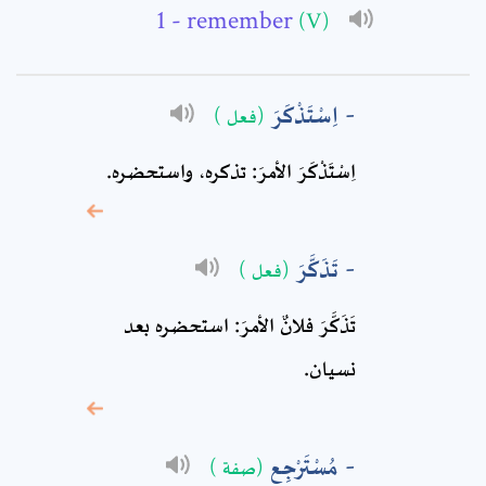
- remember
Full Name: *
(V)
Subject: *
اِسْتَذْكَرَ
(فعل )
اِسْتَذْكَرَ الأمرَ: تذكره‏، واستحضره.
Comment: *
تَذَكَّرَ
(فعل )
تَذَكَّرَ فلانٌ الأمرَ: استحضره بعد
نسيان.
مُسْتَرْجِع
(صفة )
* sign, it means are