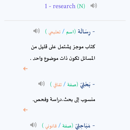
- research
(N)
Full Name: *
رِسَالَة
(اسم
/
تعليمي
)
Subject: *
كتاب موجز يشتمل على قليل من
Comment: *
المسائل تكون ذات موضوع واحد .
بَحْثِيّ
(صفة
/
ثقافي
)
منسوب إلى بحث،دراسة‏ وفحص‏.
مَبَاحِثِيّ
(صفة
/
قانوني
)