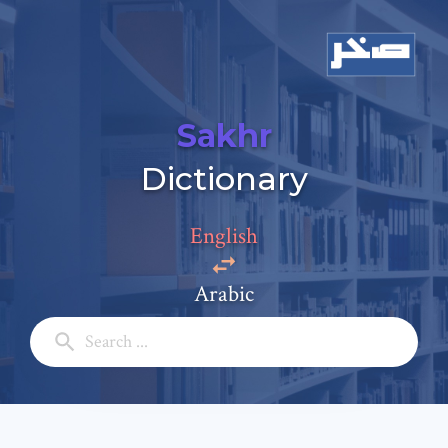
Sakhr
Dictionary
English
Arabic
Add a comment
Email: *