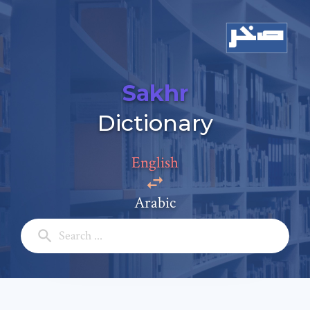
Sakhr
Dictionary
English
Add a comment
Arabic
Email: *
Full Name: *