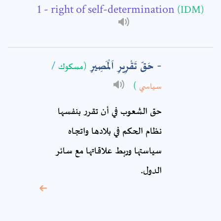
Subject: *
- right of self-determination
(IDM)
Comment: *
حَقّ تَقْرِيرِ اَلْمَصِيرِ
/
(مسكوك
)
سياسي
حق الشعوب في أن تقرر بنفسها
نظام الحكم في بلادها واتجاه
سياستها وربط علاقاتها مع سائر
الدول.
* sign, it means are
required fields