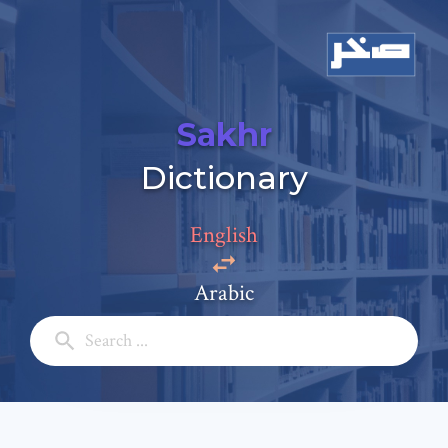
Sakhr
Dictionary
Add a comment
Email: *
English
Arabic
Full Name: *
Subject: *