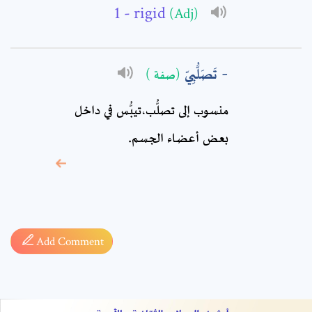
Comment: *
- rigid
(Adj)
تَصَلُّبِيّ
(صفة )
منسوب إلى تصلُّب،تيبُّس في داخل
بعض أعضاء الجسم.
* sign, it means are
required fields
Add Comment