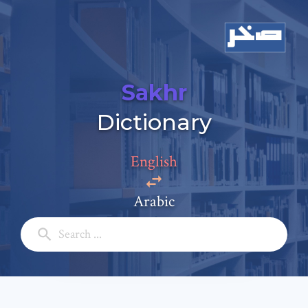
Sakhr
Dictionary
Add a comment
English
Email: *
Arabic
Full Name: *
Subject: *