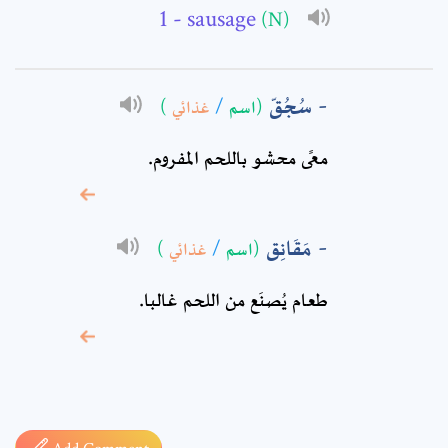
- sausage
(N)
Comment: *
سُجُقّ
)
غذائي
/
(اسم
معًى محشو باللحم المفروم‏.
مَقَانِق
)
غذائي
/
(اسم
طعام يُصنَع من اللحم غالبا.
* sign, it means are
required fields