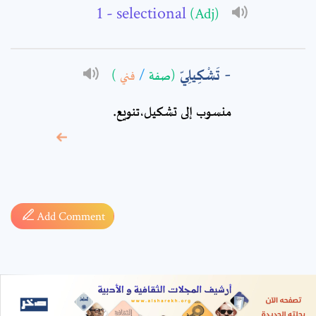
- selectional
(Adj)
تَشْكِيلِيّ
)
فني
/
(صفة
منسوب إلى تشكيل،تنويع‏.
* sign, it means are
required fields
Add Comment