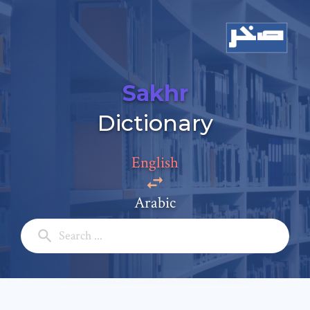
Sakhr
Add a comment
Dictionary
Email: *
English
Full Name: *
Arabic
Subject: *
Comment: *