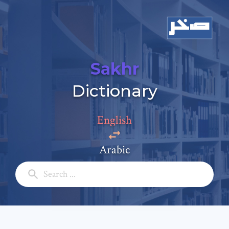
Sakhr
Dictionary
Add a comment
English
Email: *
Arabic
Full Name: *
Subject: *