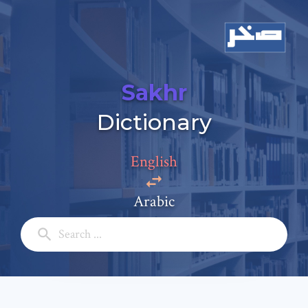
Sakhr
Dictionary
Add a comment
English
Email: *
Arabic
Full Name: *
Subject: *