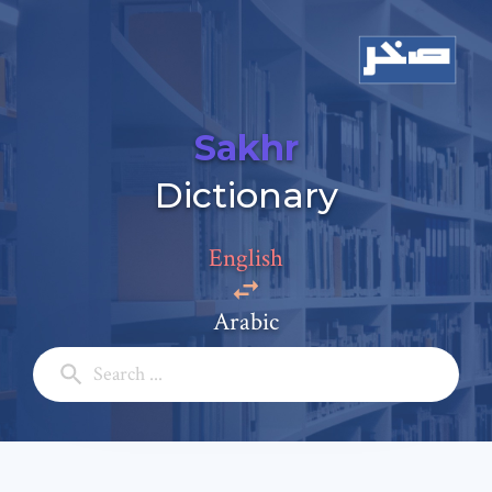
Sakhr
Dictionary
Add a comment
Email: *
English
Arabic
Full Name: *
Subject: *