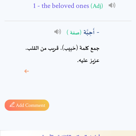
Comment: *
- the beloved ones
(Adj)
أَحِبَّة
(صفة )
جمع كلمة (حَبِيب)، قريب من القلب،
عزيز عليه.
* sign, it means are
required fields
Add Comment