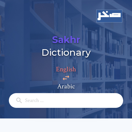
Sakhr
Dictionary
Add a comment
Email: *
English
Arabic
Full Name: *
Subject: *