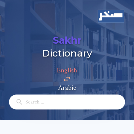
Sakhr
Dictionary
Add a comment
English
Email: *
Arabic
Full Name: *
Subject: *