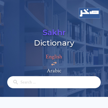
Sakhr
Dictionary
English
Add a comment
Arabic
Email: *
Full Name: *