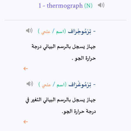
- thermograph
(N)
Subject: *
Comment: *
تِرْمُوجْرَاف
)
علمي
/
(اسم
جهاز يسجل بالرسم البياني درجة
حرارة الجو .
تِرْمُوغْرَاف
)
علمي
/
(اسم
جهاز يسجل بالرسم البياني التغير في
* sign, it means are
درجة حرارة الجو.
required fields