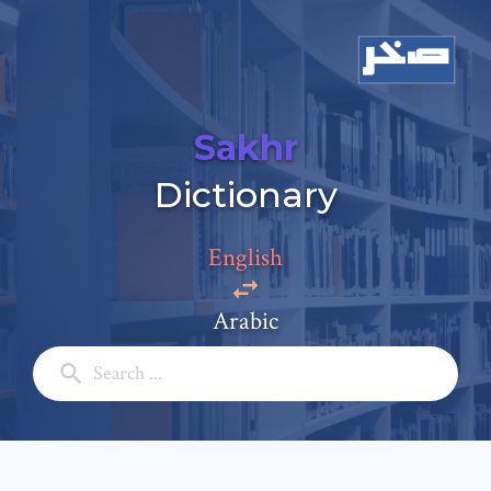
Sakhr
Dictionary
Add a comment
Email: *
English
Arabic
Full Name: *
Subject: *