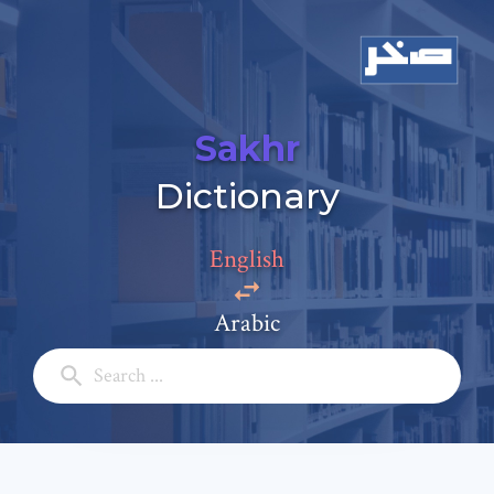
Sakhr
Dictionary
English
Arabic
Add a comment
Email: *
Full Name: *