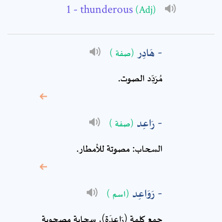
- thunderous
(Adj)
Subject: *
هَادِر
(صفة )
Comment: *
مُرَدِّد الصوت‏.
رَاعِد
(صفة )
السحاب: مصوتة للأمطار.
رَوَاعِد
(اسم )
* sign, it means are
جمع كلمة (رَاعِدَة)، سحابة مصحوبة
required fields