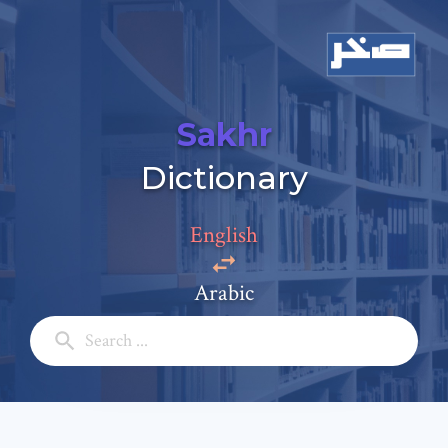
Sakhr
Dictionary
Add a comment
English
Email: *
Arabic
Full Name: *
Subject: *