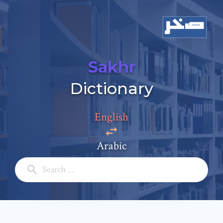
Sakhr
Dictionary
Add a comment
English
Email: *
Arabic
Full Name: *
Subject: *