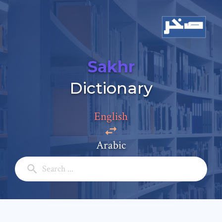
Sakhr
Add a comment
Dictionary
Email: *
English
Full Name: *
Arabic
Subject: *
Comment: *