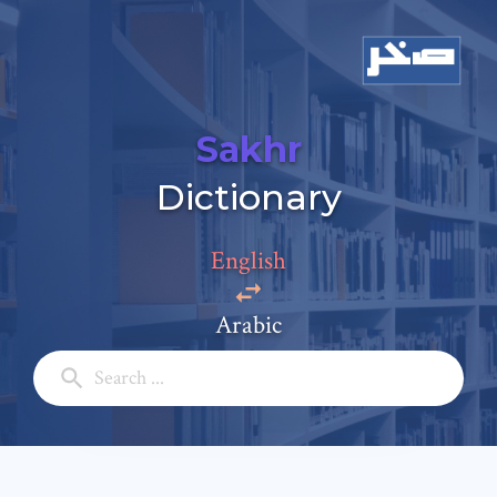
Sakhr
Dictionary
English
Arabic
Add a comment
Email: *