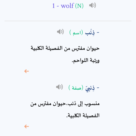
- wolf
Full Name: *
(N)
Subject: *
ذِئْب
(اسم )
حيوان مفترس من الفصيلة الكلبية
Comment: *
ورتبة اللواحم.
ذِئبِيّ
(صفة )
منسوب إلى ذئب،حيوان مفترس من
الفصيلة الكلبية.
* sign, it means are